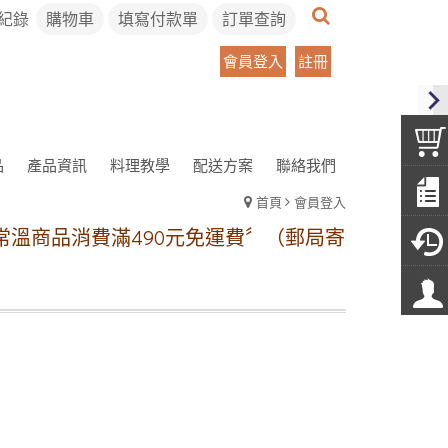
紀錄
購物車
填寫付款單
訂單查詢
會員登入
註冊
品
產品資訊
料理教學
配送方案
聯絡我們
首頁
會員登入
溫商品消費滿490元免運費〞（郵局寄送）
冷凍宅