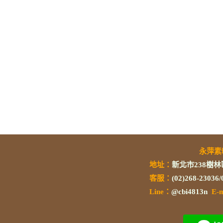
永萍
地址：
新北市238樹林
客服：
(02)268-23036
L
ine：
@cbi4813n
E-