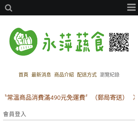
首頁
最新消息
商品介紹
配送方式
瀏覽紀錄
〝常溫商品消費滿490元免運費〞（郵局寄送）
冷
會員登入