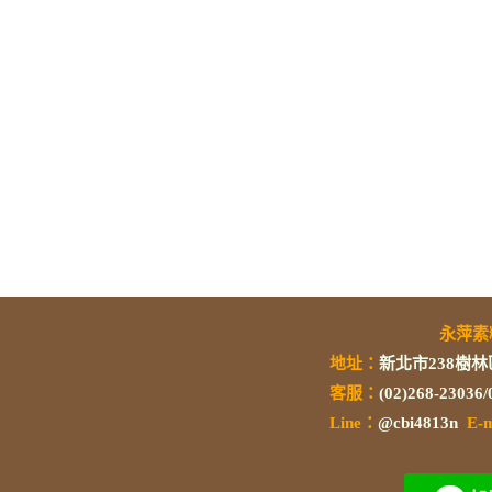
永萍
地址：
新北市238樹林
客服：
(02)268-23036
L
ine：
@cbi4813n
E-