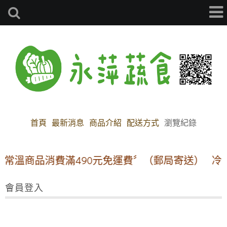
首頁
最新消息
商品介紹
配送方式
瀏覽紀錄
〝常溫商品消費滿490元免運費〞（郵局寄送）
冷凍
會員登入