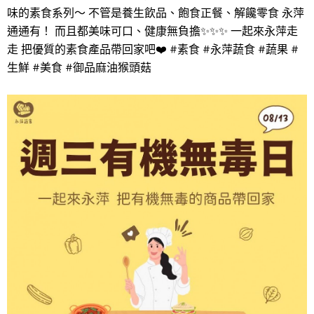
味的素食系列～ 不管是養生飲品、飽食正餐、解饞零食 永萍
通通有！ 而且都美味可口、健康無負擔✨✨✨ 一起來永萍走
走 把優質的素食產品帶回家吧❤️ #素食 #永萍蔬食 #蔬果 #
生鮮 #美食 #御品麻油猴頭菇