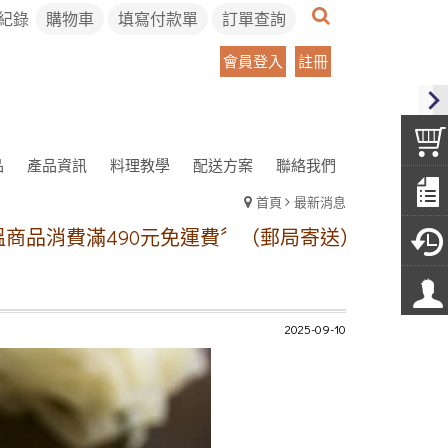
紀錄
購物車
填寫付款單
訂單查詢
會員登入
註冊
品
產品資訊
料理教學
配送方案
聯絡我們
首頁
最新消息
品消費滿490元免運費〞（郵局寄送）
冷凍宅配方案
2025-09-10