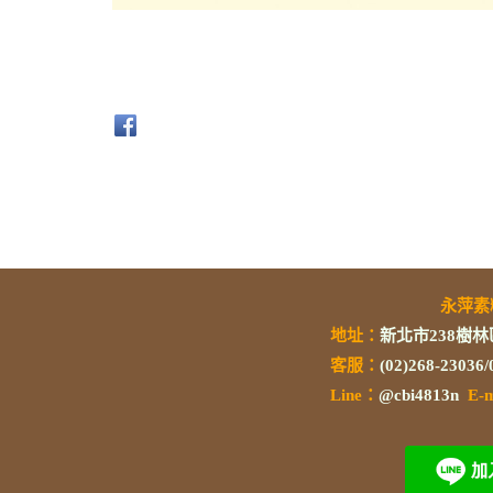
永萍
地址：
新北市238樹林
客服：
(02)268-23036
L
ine：
@cbi4813n
E-