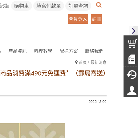
紀錄
購物車
填寫付款單
訂單查詢
會員登入
註冊
品
產品資訊
料理教學
配送方案
聯絡我們
首頁
最新消息
消費滿490元免運費〞（郵局寄送）
冷凍宅配方案:
2025-12-02