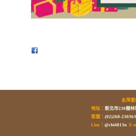
永萍
地址：
新北市238樹林
客服：
(02)268-23036
L
ine：
@cbi4813n
E-