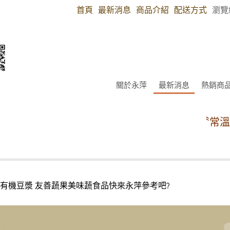
首頁
最新消息
商品介紹
配送方式
瀏覽
關於永萍
最新消息
熱銷商
〝常溫商品
00送有機豆漿 友善蔬果美味蔬食品快來永萍參考吧?