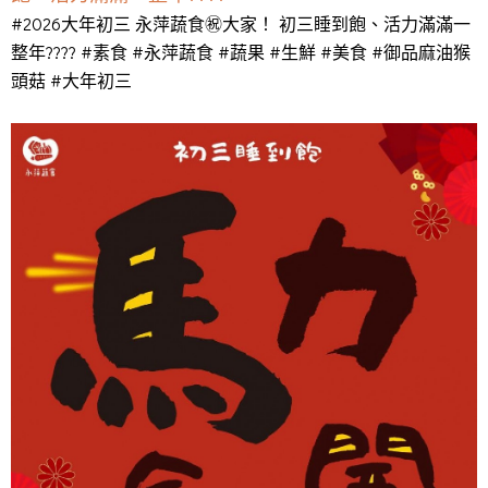
#2026大年初三 永萍蔬食㊗️大家！ 初三睡到飽、活力滿滿一
整年???? #素食 #永萍蔬食 #蔬果 #生鮮 #美食 #御品麻油猴
頭菇 #大年初三