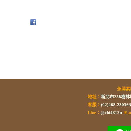
永萍
地址：
新北市238樹林
客服：
(02)268-23036
L
ine：
@cbi4813n
E-