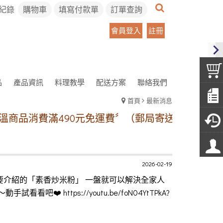
紀錄
購物車
填寫付款單
訂單查詢
會員登入
註冊
品
產品資訊
料理教學
配送方案
聯絡我們
首頁
最新消息
商品消費滿490元免運費〞（郵局寄送）
冷凍宅配
2026-02-19
天要介紹的「素香炒米粉」 一盤就可以解決全家人
ttps://youtu.be/foN04YtTPkA?