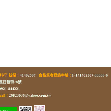
素料行
統編
：
41402507
食品業者登錄字號
：
F-141402507-00000-6
區日新街78號
/0921-844221
mail：
26823036@yahoo.com.tw