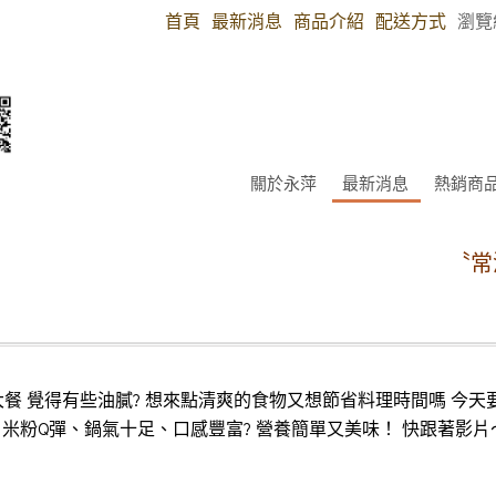
首頁
最新消息
商品介紹
配送方式
瀏覽
關於永萍
最新消息
熱銷商
〝常溫
大餐 覺得有些油膩? 想來點清爽的食物又想節省料理時間嗎 今
、鍋氣十足、口感豐富? 營養簡單又美味！ 快跟著影片～動手試看看吧❤️ h