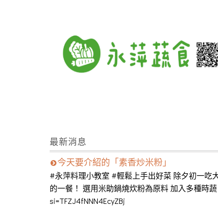
最新消息
今天要介紹的「素香炒米粉」
#永萍料理小教室 #輕鬆上手出好菜 除夕初一吃
的一餐！ 選用米助鍋燒炊粉為原料 加入多種時蔬 米粉Q彈
si=TFZJ4fNNN4EcyZBj