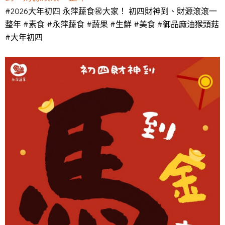
#2026大年初四 永萍蔬食㊗️大家！ 初四財神到、財源滾滾一
整年 #素食 #永萍蔬食 #蔬果 #生鮮 #美食 #御品麻油猴頭菇
#大年初四