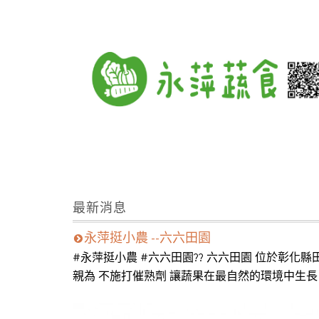
最新消息
永萍挺小農 --六六田園
#永萍挺小農 #六六田園?? 六六田園 位於彰
親為 不施打催熟劑 讓蔬果在最自然的環境中生長