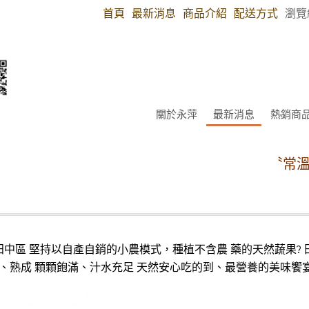
首頁
最新消息
商品介紹
配送方式
瀏覽
關於永萍
最新消息
熱銷商
〝常溫商品
化縣田中區 堅持以自產自銷的小農模式，種植不含農 藥的天然蔬果
、熟成 顆顆飽滿、汁水充足 天然安心吃的到、最營養的美味饗宴