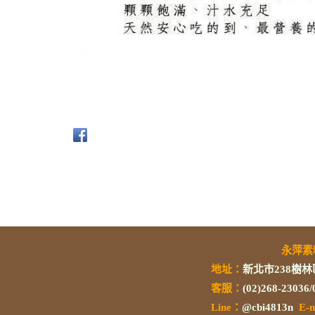
永萍
地址：
新北市238樹林
客服：
(02)268-23036
L
ine：
@cbi4813n
E-