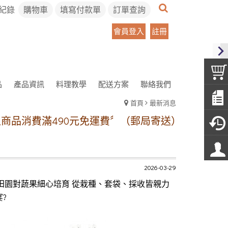
紀錄
購物車
填寫付款單
訂單查詢
會員登入
註冊
品
產品資訊
料理教學
配送方案
聯絡我們
首頁
最新消息
消費滿490元免運費〞（郵局寄送）
冷凍宅配方案:
2026-03-29
? 田園對蔬果細心培育 從栽種、套袋、採收皆親力
?