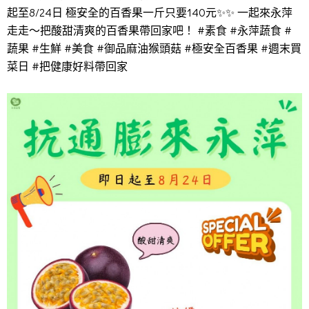
起至8/24日 極安全的百香果一斤只要140元✨✨ 一起來永萍
走走〜把酸甜清爽的百香果帶回家吧！ #素食 #永萍蔬食 #
蔬果 #生鮮 #美食 #御品麻油猴頭菇 #極安全百香果 #週末買
菜日 #把健康好料帶回家