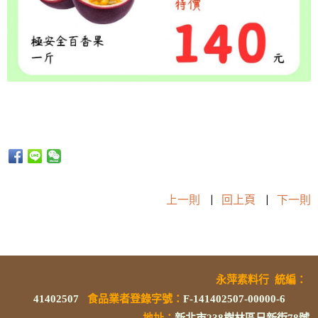
上一則
|
回上頁
|
下一則
永萍素料行
統編
：
41402507
食品業者登錄字號
：
F-141402507-00000-6
地址：
新北市238樹林區日新街78號