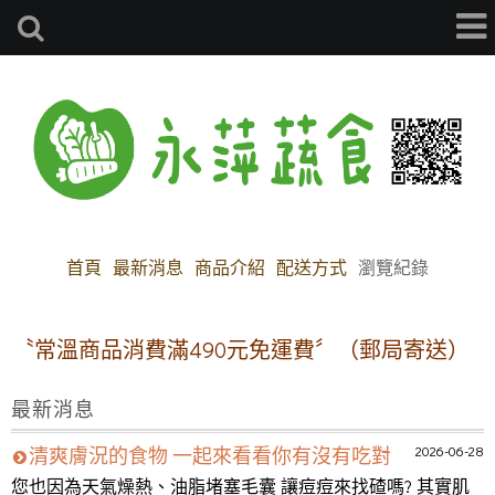
首頁
最新消息
商品介紹
配送方式
瀏覽紀錄
〝常溫商品消費滿490元免運費〞（郵局寄送）
冷
最新消息
2026-06-28
清爽膚況的食物 一起來看看你有沒有吃對
您也因為天氣燥熱、油脂堵塞毛囊 讓痘痘來找碴嗎? 其實肌