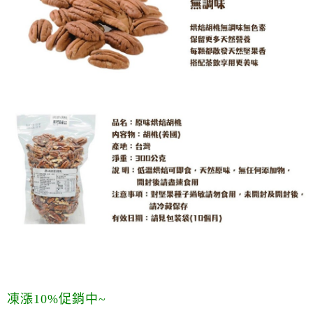
凍漲10%促銷中~