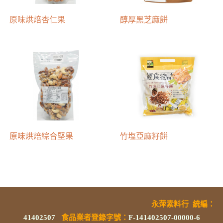
​原味烘焙杏仁果
醇厚黑芝麻餅
​原味烘焙綜合堅果
竹塩亞麻籽餅
永萍素料行
統編
：
41402507
食品業者登錄字號
：
F-141402507-00000-6