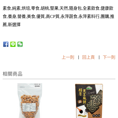
素食,純素,烘培,零食,胡桃,堅果,天然,隨身包,全素飲食,健康飲
食,養身,營養,美食,優質,高CP質,永萍蔬食,永萍素料行,團購,推
薦,新選擇
上一則
|
回上頁
|
下一則
相關商品