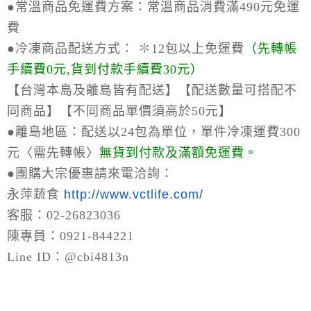
●常溫商品免運費方案：
常溫商品消費滿490元免運
費
●冷凍商品配送方式：
✽12包以上免運費
（
先轉帳
手續費0元,貨到付款手續費30元）
【台灣本島及離島皆有配送】【配送數量可搭配不
同商品】【不同商品單價須高於50元】
●離島地區：
配送以24包為單位，單件冷凍運費300
元〈需先轉帳〉
無貨到付款及滿額免運費。
●
團購大宗優惠請來電洽詢：
永萍蔬食
http://www.vctlife.com/
客服：02-26823036
陳專員：0921-844221
Line ID：@cbi4813n