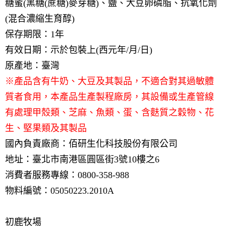
糖蜜(黑糖(蔗糖)麥芽糖)、鹽、大豆卵磷脂、抗氧化劑
(混合濃縮生育醇)
保存期限：1年
有效日期：示於包裝上(西元年/月/日)
原產地：臺灣
※產品含有牛奶、大豆及其製品，不適合對其過敏體
質者食用，本產品生產製程廠房，其設備或生產管線
有處理甲殼類、芝麻、魚類、蛋、含麩質之穀物、花
生、堅果類及其製品
國內負責廠商：佰研生化科技股份有限公司
地址：臺北市南港區圓區街3號10樓之6
消費者服務專線：0800-358-988
物料編號：05050223.2010A
​初鹿牧場