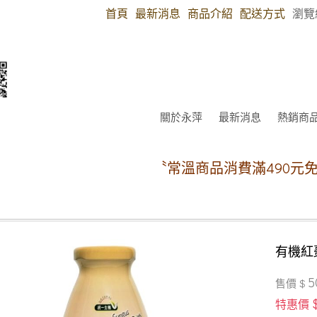
首頁
最新消息
商品介紹
配送方式
瀏覽
關於永萍
最新消息
熱銷商
〝常溫商品消費滿490元免運費〞（郵
有機紅
5
售價 $
特惠價