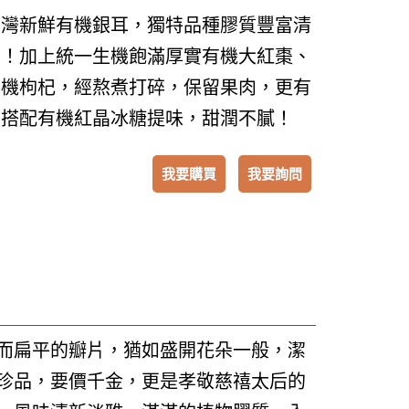
台灣新鮮有機銀耳，獨特品種膠質豐富清
口！加上統一生機飽滿厚實有機大紅棗、
有機枸杞，經熬煮打碎，保留果肉，更有
，搭配有機紅晶冰糖提味，甜潤不膩！
我要購買
我要詢問
而扁平的瓣片，猶如盛開花朵一般，潔
珍品，要價千金，更是孝敬慈禧太后的