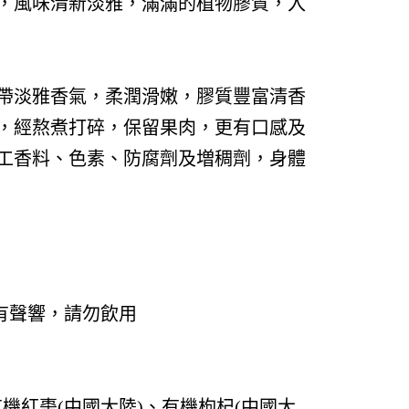
，風味清新淡雅，滿滿的植物膠質，入
帶淡雅香氣，柔潤滑嫩，膠質豐富清香
，經熬煮打碎，保留果肉，更有口感及
工香料、色素、防腐劑及増稠劑，身體
有聲響，請勿飲用
有機紅棗(中國大陸)、有機枸杞(中國大