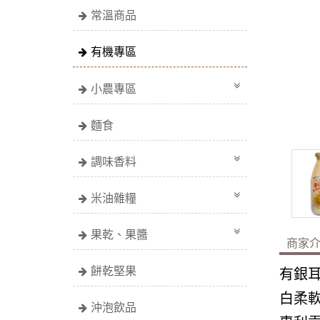
常溫商品
有機專區
小農專區
麵食
調味香料
米油雜糧
果乾、果醬
商家
餅乾堅果
有銀
白柔
沖泡飲品