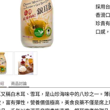
採用
香滑
珍貴
口感
介紹
商品討論
耳又稱白木耳、雪耳，是山珍海味中的八珍之一。薄
軟，富有彈性，營養價值極高，美食良藥不僅是席上