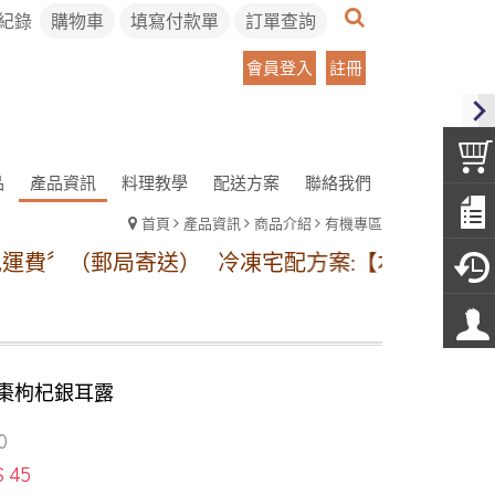
紀錄
購物車
填寫付款單
訂單查詢
會員登入
註冊
品
產品資訊
料理教學
配送方案
聯絡我們
首頁
產品資訊
商品介紹
有機專區
局寄送）
冷凍宅配方案:【本島地區】1~11包冷凍運
棗枸杞銀耳露
0
$ 45