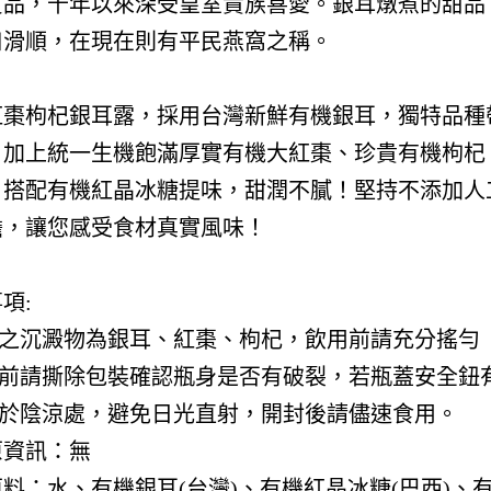
貢品，千年以來深受皇室貴族喜愛。銀耳燉煮的甜品
口滑順，在現在則有平民燕窩之稱。
紅棗枸杞銀耳露，採用台灣新鮮有機銀耳，獨特品種
！加上統一生機飽滿厚實有機大紅棗、珍貴有機枸杞
，搭配有機紅晶冰糖提味，甜潤不膩！堅持不添加人
擔，讓您感受食材真實風味！
項:
產品之沉澱物為銀耳、紅棗、枸杞，飲用前請充分搖勻
飲用前請撕除包裝確認瓶身是否有破裂，若瓶蓋安全鈕
請置於陰涼處，避免日光直射，開封後請儘速食用。
原資訊：無
原料：水、有機銀耳(台灣)、有機紅晶冰糖(巴西)、