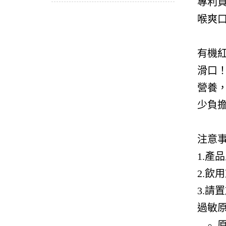
專利
喉爽
有機
滑口
營養
少負
注意事
1.
2.
3.
過敏