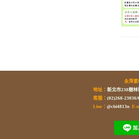
永萍
地址：
新北市238樹林
客服：
(02)268-23036
L
ine：
@cbi4813n
E-