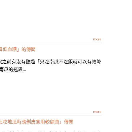
more
降低血糖」的傳聞
大家之前有沒有聽過「只吃南瓜不吃飯就可以有效降
瓜的迷思...
more
此吃地瓜時應剝皮食用較健康」傳聞