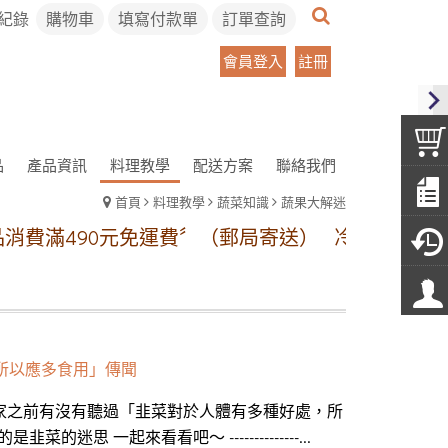
紀錄
購物車
填寫付款單
訂單查詢
會員登入
註冊
品
產品資訊
料理教學
配送方案
聯絡我們
首頁
料理教學
蔬菜知識
蔬果大解迷
滿490元免運費〞（郵局寄送）
冷凍宅配方案:【本島
所以應多食用」傳聞
大家之前有沒有聽過「韭菜對於人體有多種好處，所
思 一起來看看吧～ --------------...