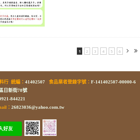
1
2
3
4
5
6
素料行
統編
：
41402507
食品業者登錄字號
：
F-141402507-00000-6
區日新街78號
/0921-844221
mail：
26823036@yahoo.com.tw