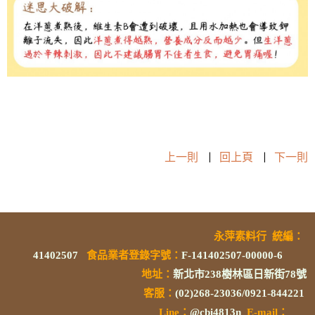
上一則
|
回上頁
|
下一則
永萍素料行
統編
：
41402507
食品業者登錄字號
：
F-141402507-00000-6
地址：
新北市238樹林區日新街78號
客服：
(02)268-23036/0921-844221
L
ine：
@cbi4813n
E-mail：