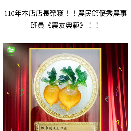
110年本店店長榮獲！！農民節優秀農事
班員《農友典範》！！