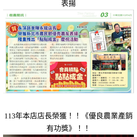
表揚
113年本店店長榮獲！！
《
優良農業產銷
有功獎
》
！！