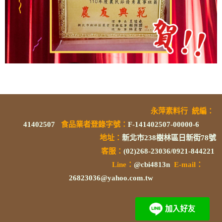
永萍素料行
統編
：
41402507
食品業者登錄字號
：
F-141402507-00000-6
地址：
新北市238樹林區日新街78號
客服：
(02)268-23036/0921-844221
L
ine：
@cbi4813n
E-mail：
26823036@yahoo.com.tw