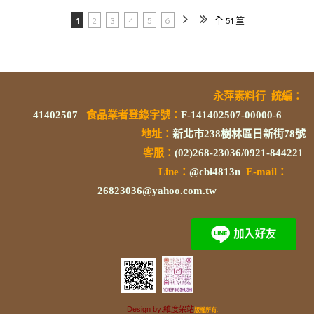
1
2
3
4
5
6
全 51 筆
永萍素料行
統編
：
41402507
食品業者登錄字號
：
F-141402507-00000-6
地址：
新北市238樹林區日新街78號
客服：
(02)268-23036/0921-844221
L
ine：
@cbi4813n
E-mail：
26823036@yahoo.com.tw
Design by:維度架站
版權所有.