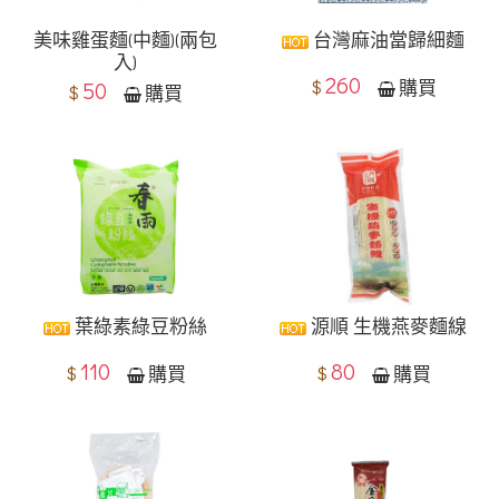
美味雞蛋麵(中麵)(兩包
台灣麻油當歸細麵
入)
260
$
購買
50
$
購買
葉綠素綠豆粉絲
源順 生機燕麥麵線
110
80
$
$
購買
購買