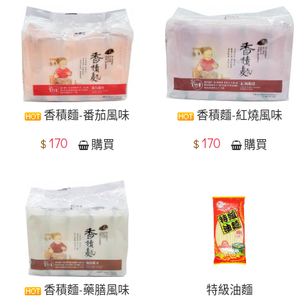
香積麵-番茄風味
香積麵-紅燒風味
170
170
$
$
購買
購買
香積麵-藥膳風味
特級油麵