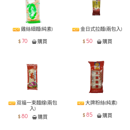
雞絲細麵(純素)
金日式拉麵(兩包入)
70
50
$
$
購買
購買
双福一束麵線(兩包
大牌粉絲(純素)
入)
85
$
購買
80
$
購買