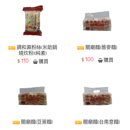
調和澱粉絲(米助鍋
關廟麵(蕎麥麵)
燒炊粉)(純素)
100
$
購買
110
$
購買
關廟麵(豆簽麵)
關廟麵(台南意麵)