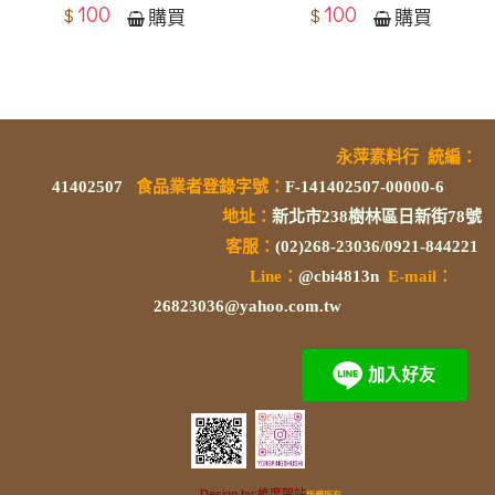
100
100
$
$
購買
購買
永萍素料行
統編
：
41402507
食品業者登錄字號
：
F-141402507-00000-6
地址：
新北市238樹林區日新街78號
客服：
(02)268-23036/0921-844221
L
ine：
@cbi4813n
E-mail：
26823036@yahoo.com.tw
Design by:維度架站