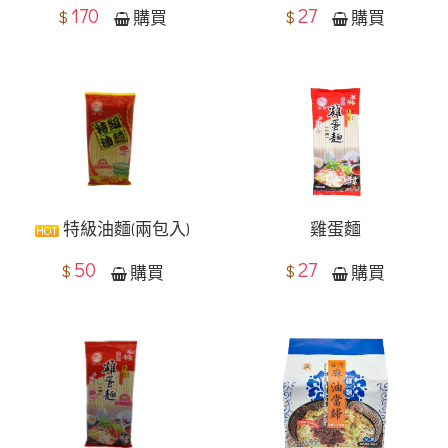
170
27
$
$
購買
購買
特級油麵(兩包入)
雞蛋麵
50
27
$
$
購買
購買