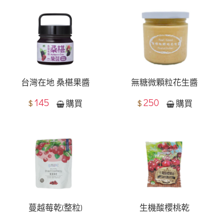
台灣在地 桑椹果醬
無糖微顆粒花生醬
145
250
$
$
購買
購買
蔓越莓乾(整粒)
生機酸櫻桃乾