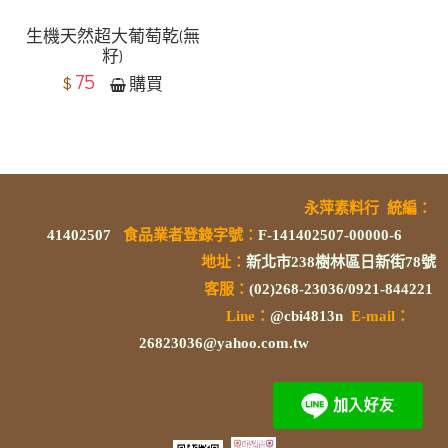
生機天然超大葡萄乾(無
籽)
75
$
購買
永萍素料行
統編
：
41402507
食品業者登錄字號
：
F-141402507-00000-6
地址：
新北市238樹林區日新街78號
客服：
(02)268-23036/0921-844221
L
ine：
@cbi4813n
E-mail：
26823036@yahoo.com.tw