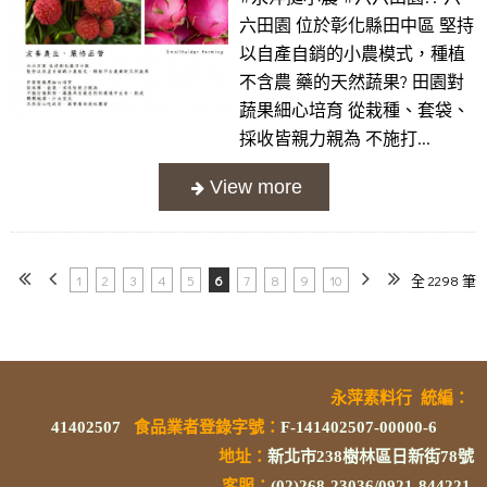
六田園 位於彰化縣田中區 堅持
以自產自銷的小農模式，種植
不含農 藥的天然蔬果? 田園對
蔬果細心培育 從栽種、套袋、
採收皆親力親為 不施打...
1
2
3
4
5
6
7
8
9
10
全 2298 筆
永萍素料行
統編
：
41402507
食品業者登錄字號
：
F-141402507-00000-6
地址：
新北市238樹林區日新街78號
客服：
(02)268-23036/0921-844221