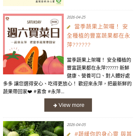
2026-04-25
當季蔬果上架囉！ 安
全種植的豐富蔬果都在永
萍??????
當季蔬果上架囉！ 安全種植的
豐富蔬果都在永萍?????? 新鮮
健康、營養可口、對人體好處
多多 讓您選得安心、吃得更放心！ 歡迎來永萍，把最新鮮的
蔬果帶回家❤️ #素食 #永萍...
2026-04-05
#蔬緩你的身心靈 與其