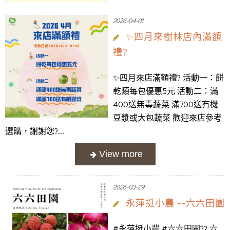
2026-04-01
✨️四月來樹林店內滿額
禮?
✨️四月來店滿額禮? 活動一：餅
乾類每包優惠5元 活動二：滿
400送無毒蔬菜 滿700送有機
豆漿或大包蔬菜 歡迎來店參考
選購，謝謝您?...
2026-03-29
永萍挺小農 --六六田園
#永萍挺小農 #六六田園?? 六