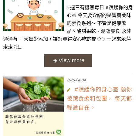
#週三有機無毒日 #蔬緩你的身
心靈 今天要介紹的是營養美味
的素食系列～ 不管是健康飲
品、酸甜果乾、涮嘴零食 永萍
通通有！ 天然少添加，讓您買得安心吃的開心✨ 一起來永萍
走走 把...
2026-04-04
#蔬緩你的身心靈 願你
被蔬食柔和包圍， 每天都
輕盈自在。