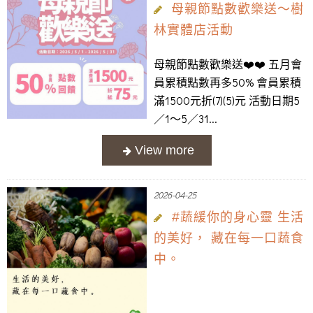
母親節點數歡樂送～樹
林實體店活動
母親節點數歡樂送❤️❤️ 五月會
員累積點數再多50% 會員累積
滿1500元折(7)(5)元 活動日期5
／1～5／31...
2026-04-25
#蔬緩你的身心靈 生活
的美好， 藏在每一口蔬食
中。