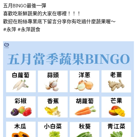
五月BINGO最後一彈
喜歡吃新鮮蔬果的大家在哪裡！！！
歡迎在粉絲專業底下留言分享你有吃過什麼蔬果喔～
#永萍 #永萍蔬食