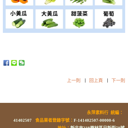
上一則
|
回上頁
|
下一則
永萍素料行
統編
：
41402507
食品業者登錄字號
：
F-141402507-00000-6
地址：
新北市238樹林區日新街78號