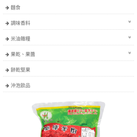
麵食
調味香料
米油雜糧
果乾、果醬
餅乾堅果
沖泡飲品