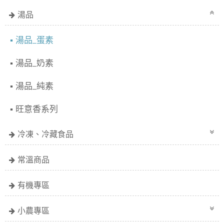
湯品
湯品_蛋素
湯品_奶素
湯品_純素
旺意香系列
冷凍、冷藏食品
常溫商品
有機專區
小農專區