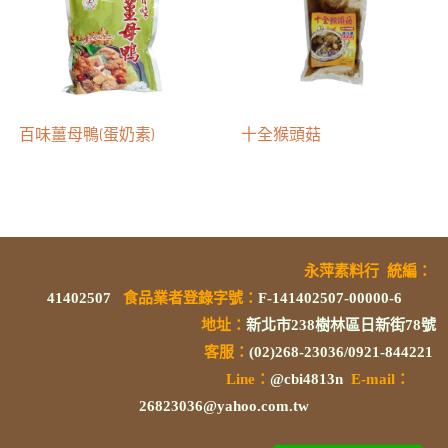
百味薑母鴨(蛋奶素)
十全猴頭菇
永萍素料行
統編
：
41402507
食品業者登錄字號
：
F-141402507-00000-6
地址：
新北市238樹林區日新街78號
客服：
(02)268-23036/0921-844221
L
ine：
@cbi4813n
E-mail：
26823036@yahoo.com.tw