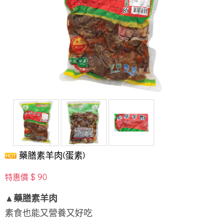
藥膳素羊肉(蛋素)
$ 90
特惠價
▲藥膳素羊肉
素食也能又營養又好吃