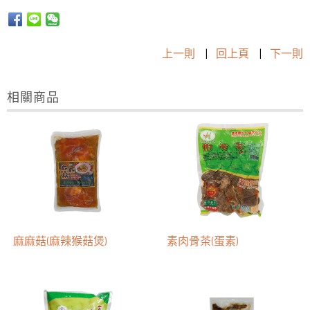
上一則
|
回上頁
|
下一則
相關商品
麻麻菇(麻辣猴菇煲)
素肉骨茶(蛋素)