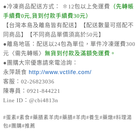
●冷凍商品配送方式：
✽12包以上免運費
（
先轉帳
手續費0元,貨到付款手續費30元）
【台灣本島及離島皆有配送】【配送數量可搭配不
同商品】【不同商品單價須高於50元】
●離島地區：
配送以24包為單位，單件冷凍運費300
元〈需先轉帳〉
無貨到付款及滿額免運費。
●
團購大宗優惠請來電洽詢：
永萍蔬食
http://www.vctlife.com/
客服：02-26823036
陳專員：0921-844221
Line ID：@cbi4813n
#蛋素#素食#藥膳素羊肉#藥膳#羊肉#養生#藥燉#料理湯
包#團購#推薦