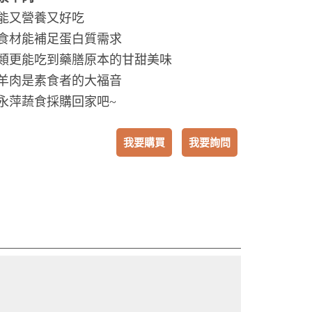
能又營養又好吃
食材能補足蛋白質需求
類更能吃到藥膳原本的甘甜美味
羊肉是素食者的大福音
永萍蔬食採購回家吧~
我要購買
我要詢問