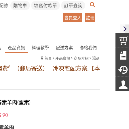
紀錄
購物車
填寫付款單
訂單查詢
會員登入
註冊
品
產品資訊
料理教學
配送方案
聯絡我們
首頁
產品資訊
商品介紹
湯品
局寄送）
冷凍宅配方案:【本島地區】1~11包冷凍運費
素羊肉(蛋素)
$ 90
素羊肉