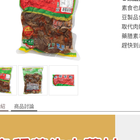
素食也
豆製品
取代肉
藥膳素
趕快到
介紹
商品討論