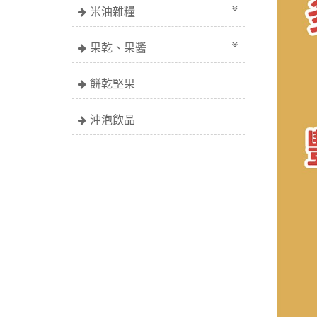
米油雜糧
果乾、果醬
餅乾堅果
沖泡飲品