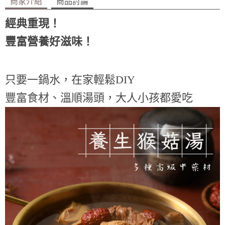
商家介紹
商品討論
經典重現！
豐富營養好滋味！
只要一鍋水，在家輕鬆DIY
豐富食材、溫順湯頭，大人小孩都愛吃