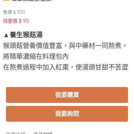
100
售價 $
$ 95
特惠價
▲養生猴菇湯
猴頭菇營養價值豐富，與中藥材一同熬煮，
將精華濃縮在料理包內
在熬煮過程中加入紅棗，使湯頭甘甜不苦澀
我要購買
我要詢問