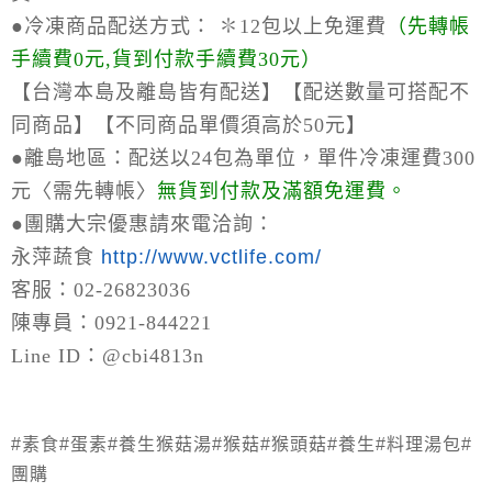
●冷凍商品配送方式：
✽12包以上免運費
（
先轉帳
手續費0元,貨到付款手續費30元）
【台灣本島及離島皆有配送】【配送數量可搭配不
同商品】【不同商品單價須高於50元】
●離島地區：
配送以24包為單位，單件冷凍運費300
元〈需先轉帳〉
無貨到付款及滿額免運費。
●
團購大宗優惠請來電洽詢：
永萍蔬食
http://www.vctlife.com/
客服：02-26823036
陳專員：0921-844221
Line ID：@cbi4813n
#素食#蛋素#養生猴菇湯#猴菇#猴頭菇#養生#料理湯包#
團購