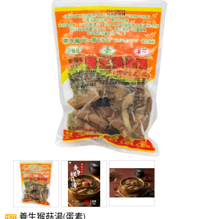
養生猴菇湯(蛋素)