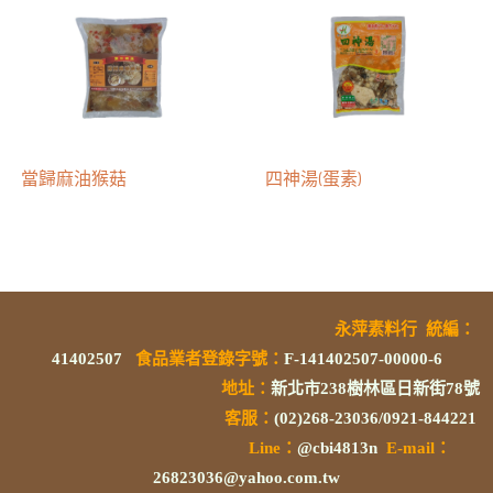
當歸麻油猴菇
四神湯(蛋素)
永萍素料行
統編
：
41402507
食品業者登錄字號
：
F-141402507-00000-6
地址：
新北市238樹林區日新街78號
客服：
(02)268-23036/0921-844221
L
ine：
@cbi4813n
E-mail：
26823036@yahoo.com.tw