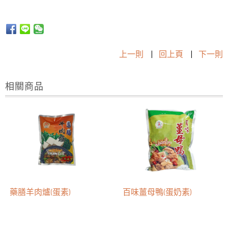
上一則
|
回上頁
|
下一則
相關商品
藥膳羊肉爐(蛋素)
百味薑母鴨(蛋奶素)