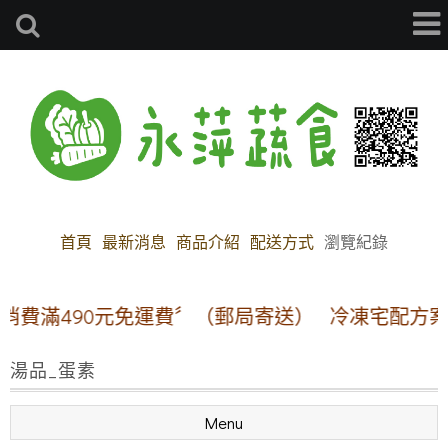
首頁
最新消息
商品介紹
配送方式
瀏覽紀錄
滿490元免運費〞（郵局寄送）
冷凍宅配方案:【本島
湯品_蛋素
Menu