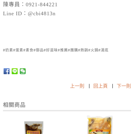
陳專員：0921-844221
Line ID：@cbi4813n
#奶素#蛋素#素食#御品#好滋味#推薦#團購#熱銷#火鍋#湯底
上一則
|
回上頁
|
下一則
相關商品