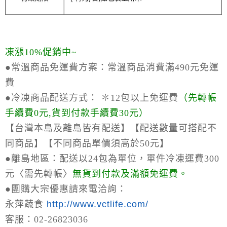
凍漲10%促銷中~
●常溫商品免運費方案：
常溫商品消費滿490元免運
費
●冷凍商品配送方式：
✽12包以上免運費
（
先轉帳
手續費0元,貨到付款手續費30元）
【台灣本島及離島皆有配送】【配送數量可搭配不
同商品】【不同商品單價須高於50元】
●離島地區：
配送以24包為單位，單件冷凍運費300
元〈需先轉帳〉
無貨到付款及滿額免運費。
●
團購大宗優惠請來電洽詢：
永萍蔬食
http://www.vctlife.com/
客服：02-26823036