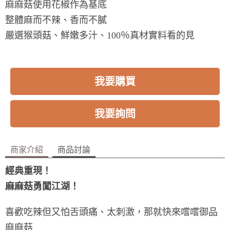
麻麻菇使用花椒作為基底
整體麻而不辣、香而不膩
嚴選猴頭菇、鮮嫩多汁、100％真材實料看的見
我要購買
我要詢問
商家介紹
商品討論
經典重現！
麻麻菇勇闖江湖！
喜歡吃辣但又怕舌頭痛、太刺激，那就快來嚐嚐御品
麻麻菇