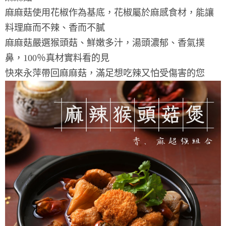
麻麻菇使用花椒作為基底，花椒屬於麻感食材，能讓
料理麻而不辣、香而不膩
麻麻菇嚴選猴頭菇、鮮嫩多汁，湯頭濃郁、香氣撲
鼻，100％真材實料看的見
快來永萍帶回麻麻菇，滿足想吃辣又怕受傷害的您