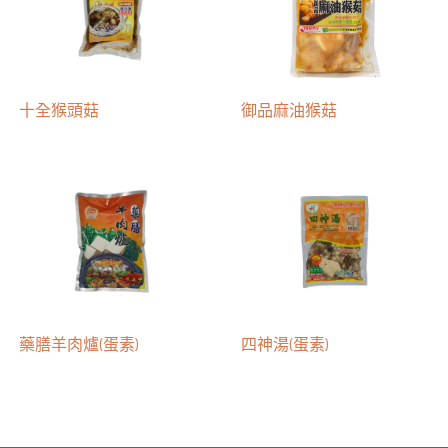
十全猴頭菇
御品麻油猴菇
藥膳羊肉爐(蛋素)
四神湯(蛋素)