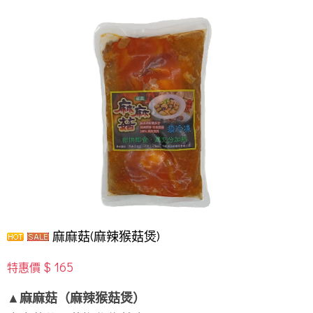
麻麻菇(麻辣猴菇煲)
$ 165
特惠價
▲麻麻菇（麻辣猴菇煲）