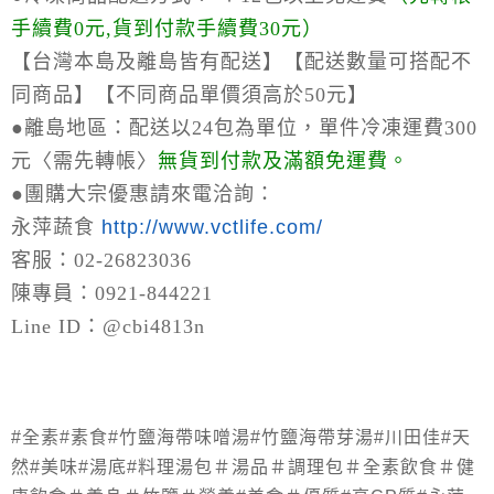
手續費0元,貨到付款手續費30元）
【台灣本島及離島皆有配送】【配送數量可搭配不
同商品】【不同商品單價須高於50元】
●離島地區：
配送以24包為單位，單件冷凍運費300
元〈需先轉帳〉
無貨到付款及滿額免運費。
●
團購大宗優惠請來電洽詢：
永萍蔬食
http://www.vctlife.com/
客服：02-26823036
陳專員：0921-844221
Line ID：@cbi4813n
#全素#素食#竹鹽海帶味噌湯#竹鹽海帶芽湯#川田佳#天
然#美味#湯底#料理湯包＃湯品＃調理包＃全素飲食＃健