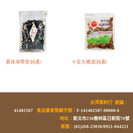
素味海帶芽(純素)
十全大補湯(純素)
永萍素料行
統編
：
41402507
食品業者登錄字號
：
F-141402507-00000-6
地址：
新北市238樹林區日新街78號
客服：
(02)268-23036/0921-844221