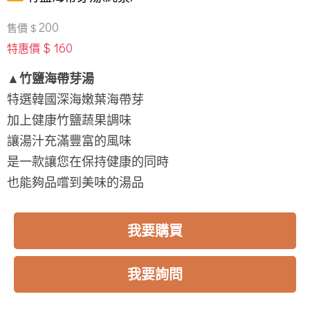
200
售價 $
$ 160
特惠價
▲竹鹽海帶芽湯
特選韓國深海嫩葉海帶芽
加上健康竹鹽蔬果調味
讓湯汁充滿豐富的風味
是一款讓您在保持健康的同時
也能夠品嚐到美味的湯品
我要購買
我要詢問