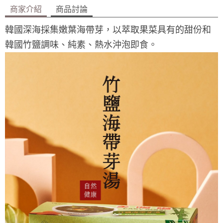
商家介紹
商品討論
韓國深海採集嫩葉海帶芽，以萃取果菜具有的甜份和
韓國竹鹽調味、純素、熱水沖泡即食。