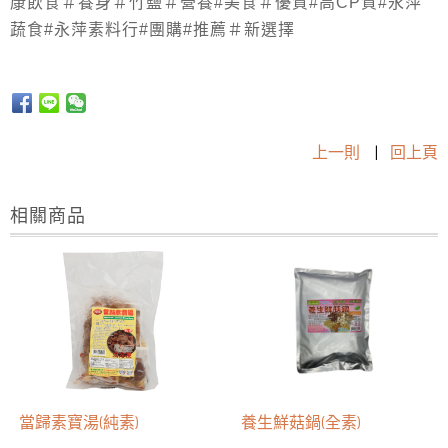
康飲食＃養身＃竹鹽＃營養#美食＃優質#高CP質#永萍
蔬食#永萍素料行#團購#推薦＃新選擇
上一則
|
回上頁
相關商品
當歸素寶湯(純素)
養生鮮菇鍋(全素)