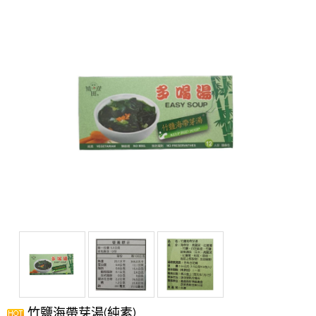
竹鹽海帶芽湯(純素)