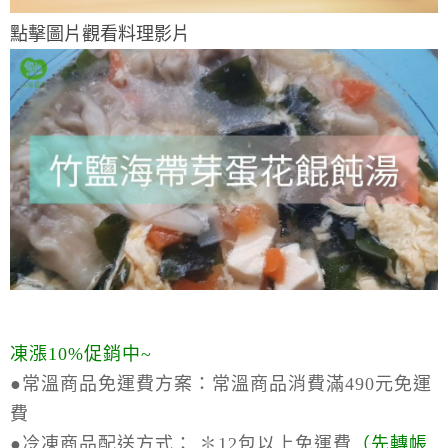
點擊圖片觀看料理影片
凍漲10%促銷中~
●常溫商品免運費方案：
常溫商品消費滿490元免運
費
●冷凍商品配送方式：
✽12包以上免運費
（
先轉帳