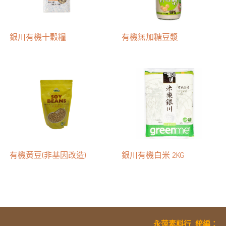
銀川有機十穀糧
有機無加糖豆漿
有機黃豆(非基因改造)
銀川有機白米 2KG
永萍素料行
統編
：