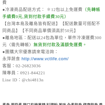
費
●冷凍商品配送方式：
✽12包以上免運費
（
先轉帳
手續費0元,貨到付款手續費30元）
【台灣本島及離島皆有配送】【配送數量可搭配不
同商品】【不同商品單價須高於50元】
●離島地區：
配送以24包為單位，單件冷凍運費300
元〈需先轉帳〉
無貨到付款及滿額免運費。
●
團購大宗優惠請來電洽詢：
永萍蔬食
http://www.vctlife.com/
客服：02-26823036
陳專員：0921-844221
Line ID：@cbi4813n
素食,蛋奶素,龍口有機黑糖,料理粉,美味,全素飲食,健康飲食,養