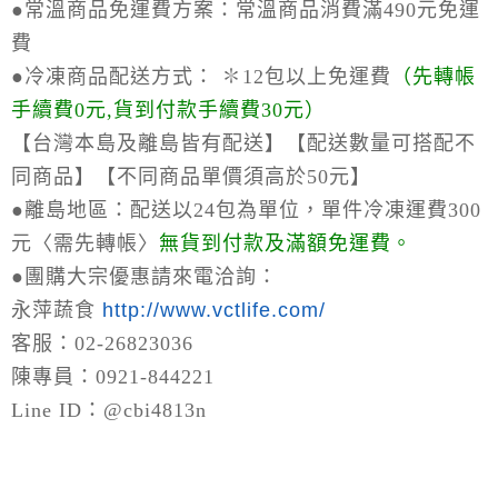
●常溫商品免運費方案：
常溫商品消費滿490元免運
費
●冷凍商品配送方式：
✽12包以上免運費
（
先轉帳
手續費0元,貨到付款手續費30元）
【台灣本島及離島皆有配送】【配送數量可搭配不
同商品】【不同商品單價須高於50元】
●離島地區：
配送以24包為單位，單件冷凍運費300
元〈需先轉帳〉
無貨到付款及滿額免運費。
●
團購大宗優惠請來電洽詢：
永萍蔬食
http://www.vctlife.com/
客服：02-26823036
陳專員：0921-844221
Line ID：@cbi4813n