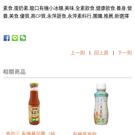
素食,蛋奶素,龍口有機小冰糖,美味,全素飲食,健康飲食,養身,營
養,美食,優質,高CP質,永萍蔬食,永萍素料行,團購,推薦,新選擇
上一則
|
回上頁
|
下一則
相關商品
高仰三 有機蕃茄醬（純
有機燕麥飲