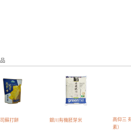
商品
高仰三 
起司蘇打餅
銀川有機胚芽米
素）