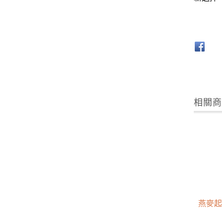
相關
燕麥