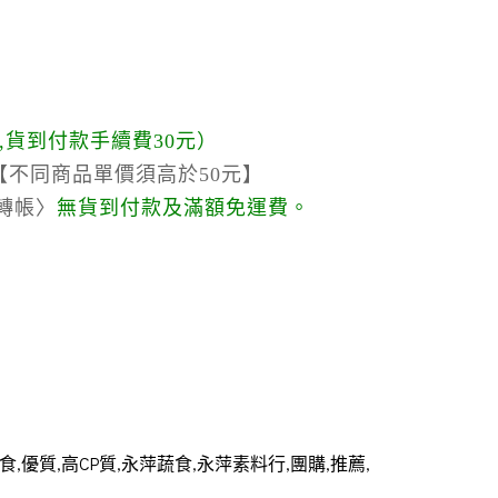
,貨到付款手續費30元）
不同商品單價須高於50元】
轉帳〉
無貨到付款及滿額免運費。
食,優質,高CP質,永萍蔬食,永萍素料行,團購,推薦,