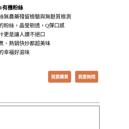
®有機粉絲
絲無農藥殘留檢驗與無麩質檢測
的粉絲，晶瑩剔透，Q彈口感
汁更是讓人讚不絕口
煮、熱鍋快炒都超美味
的幸福好滋味
我要購買
我要詢問