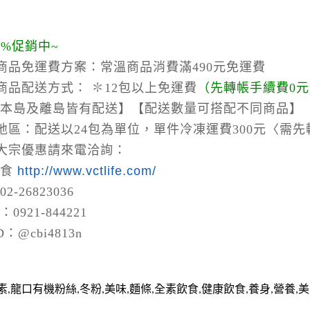
0%促銷中~
商品免運費方案：
常溫商品消費滿490元免運費
商品配送方式：
✽12包以上免運費
（
先轉帳手續費0元
本島及離島皆有配送】【配送數量可搭配不同商品】【
地區：
配送以24包為單位，單件冷凍運費300元〈需先
大宗優惠請來電洽詢：
蔬食
http://www.vctlife.com/
2-26823036
0921-844221
 ID：@cbi4813n
素,龍口有機粉絲,冬粉,美味,麵條,全素飲食,健康飲食,養身,營養,美