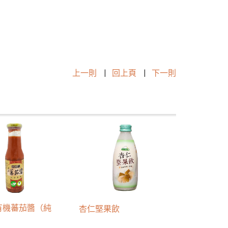
上一則
|
回上頁
|
下一則
有機蕃茄醬（純
杏仁堅果飲