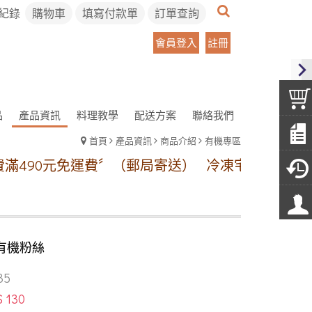
紀錄
購物車
填寫付款單
訂單查詢
會員登入
註冊
品
產品資訊
料理教學
配送方案
聯絡我們
首頁
產品資訊
商品介紹
有機專區
90元免運費〞（郵局寄送）
冷凍宅配方案:【本島地
有機粉絲
35
$ 130