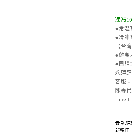
凍漲1
●常溫
●冷凍
【台灣
●離島
●
團購
永萍
客服：0
陳專員：
Line
素食,純
新選擇