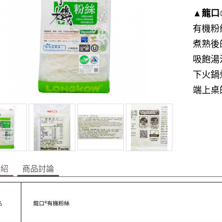
▲龍口
有機粉
煮熟後
吸飽湯
下火鍋
端上桌
介紹
商品討論