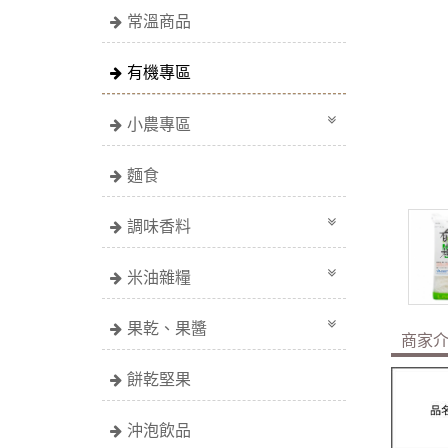
常溫商品
有機專區
小農專區
麵食
調味香料
米油雜糧
果乾、果醬
商家
餅乾堅果
沖泡飲品