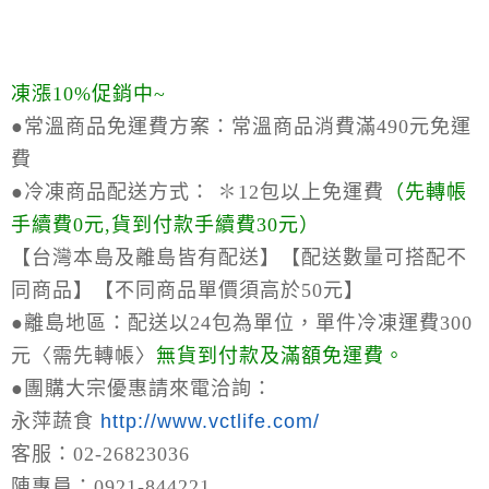
凍漲10%促銷中~
●常溫商品免運費方案：
常溫商品消費滿490元免運
費
●冷凍商品配送方式：
✽12包以上免運費
（
先轉帳
手續費0元,貨到付款手續費30元）
【台灣本島及離島皆有配送】【配送數量可搭配不
同商品】【不同商品單價須高於50元】
●離島地區：
配送以24包為單位，單件冷凍運費300
元〈需先轉帳〉
無貨到付款及滿額免運費。
●
團購大宗優惠請來電洽詢：
永萍蔬食
http://www.vctlife.com/
客服：02-26823036
陳專員：0921-844221