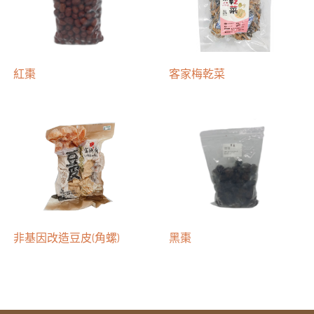
紅棗
客家梅乾菜
非基因改造豆皮(角螺)
黑棗