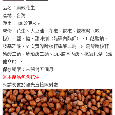
品名：麻辣花生
產地：台灣
淨重：300公克±3%
成份：花生、大豆油、花椒、辣椒、辣椒粉（辣
椒）、鹽、糖、甜味劑（醋磺內酯鉀）、L-麩酸鈉、
胺基乙酸、5'-次黃嘌呤核苷磷酸二鈉、5'-鳥嘌呤核苷
磷酸二鈉、琥珀酸二鈉、DL-胺基丙酸、抗氧化劑（維
他命E）、
保存期限：未開封五個月
※本產品包含花生
​※請勿置於陽光直接照射處