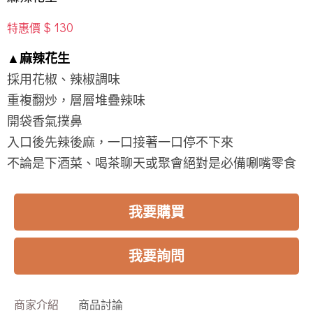
$ 130
特惠價
​▲麻辣花生
採用花椒、辣椒調味
重複翻炒，層層堆疊辣味
開袋香氣撲鼻
入口後先辣後麻，一口接著一口停不下來
不論是下酒菜、喝茶聊天或聚會絕對是必備唰嘴零食
我要購買
我要詢問
商家介紹
商品討論