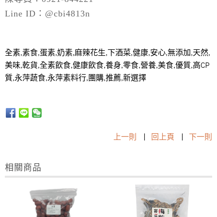
Line ID：@cbi4813n
全素,素食,蛋素,奶素,麻辣花生,下酒菜,健康,安心,無添加,天然,
美味,乾貨,全素飲食,健康飲食,養身,零食,營養,美食,優質,高CP
質,永萍蔬食,永萍素料行,團購,推薦,新選擇
上一則
|
回上頁
|
下一則
相關商品