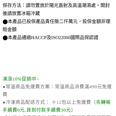
保存方法：請勿置放於陽光直射及高溫潮濕處。開封
後請放置冰箱冷藏
⬤本產品已投保產品責任險二仟萬元，投保金額非理
賠金額
⬤本產品通過HACCP及ISO22000國際品保認證
凍漲10%促銷中~
●常溫商品免運費方案：
常溫商品消費滿490元免運
費
●冷凍商品配送方式：
✽12包以上免運費
（
先轉帳
手續費0元,貨到付款手續費30元）