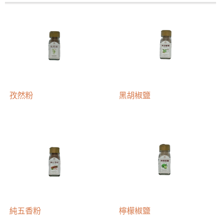
孜然粉
黑胡椒鹽
純五香粉
檸檬椒鹽