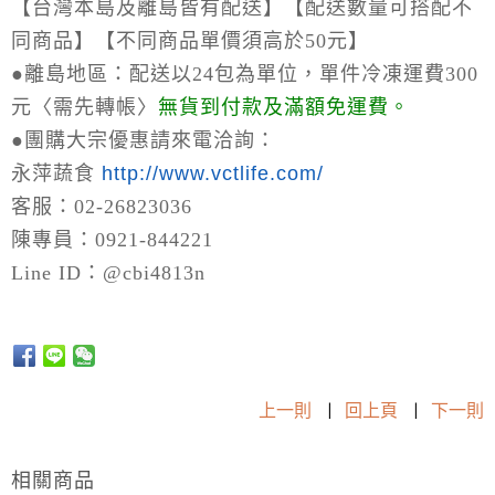
【台灣本島及離島皆有配送】【配送數量可搭配不
同商品】【不同商品單價須高於50元】
●離島地區：
配送以24包為單位，單件冷凍運費300
元〈需先轉帳〉
無貨到付款及滿額免運費。
●
團購大宗優惠請來電洽詢：
永萍蔬食
http://www.vctlife.com/
客服：02-26823036
陳專員：0921-844221
Line ID：@cbi4813n
上一則
|
回上頁
|
下一則
相關商品