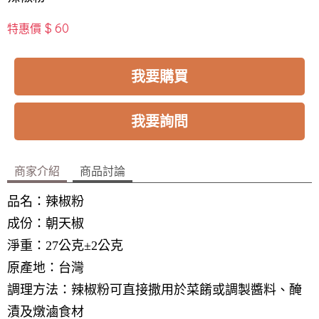
$ 60
特惠價
我要購買
我要詢問
商家介紹
商品討論
品名：辣椒粉
成份：朝天椒
淨重：27公克±2公克
原產地：台灣
調理方法：辣椒粉可直接撒用於菜餚或調製醬料、醃
漬及燉滷食材