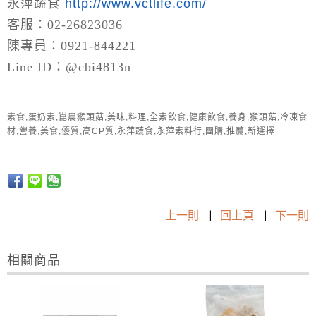
永萍蔬食
http://www.vctlife.com/
客服：02-26823036
陳專員：0921-844221
Line ID：@cbi4813n
素食,蛋奶素,崑農猴頭菇,美味,料理,全素飲食,健康飲食,養身,猴頭菇,冷凍食
材,營養,美食,優質,高CP質,永萍蔬食,永萍素料行,團購,推薦,新選擇
上一則
|
回上頁
|
下一則
相關商品