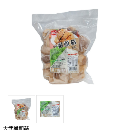
大武猴頭菇