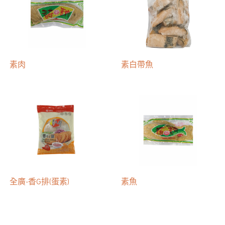
素肉
素白帶魚
全廣-香G排(蛋素)
素魚