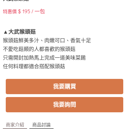
$ 195 / 一包
特惠價
▲大武猴頭菇
猴頭菇鮮美多汁、肉嫩可口、香氣十足
不愛吃菇類的人都喜歡的猴頭菇
只需開封加熱馬上完成一道美味菜餚
任何料理都適合搭配猴頭菇
我要購買
我要詢問
商家介紹
商品討論