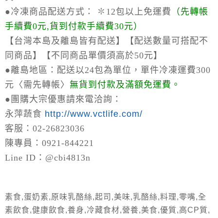
●冷凍商品配送方式：
✽12包以上免運費
（
先轉帳
手續費0元,貨到付款手續費30元）
【台灣本島及離島皆有配送】【配送數量可搭配不
同商品】【不同商品單價須高於50元】
●離島地區：
配送以24包為單位，單件冷凍運費300
元〈需先轉帳〉
無貨到付款及滿額免運費。
●
團購大宗優惠請來電洽詢：
永萍蔬食
http://www.vctlife.com/
客服：02-26823036
陳專員：0921-844221
Line ID：@cbi4813n
素食,蛋奶素,原味乳酪絲,起司,美味,乳酪絲,料理,零嘴,全
素飲食,健康飲食,養身,冷藏食材,營養,美食,優質,高CP質,