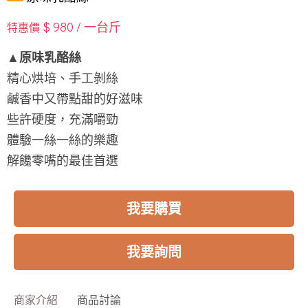
$ 980 / 一台斤
特惠價
▲原味乳酪絲
精心烘培、手工剝絲
鹹香中又帶點甜的好滋味
些許硬度，充滿嚼勁
體驗一絲一絲的樂趣
解饞零嘴的最佳首選
我要購買
我要詢問
商家介紹
商品討論