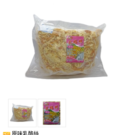
原味乳酪絲