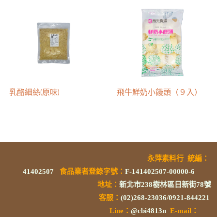
乳酪細絲(原味)
飛牛鮮奶小饅頭（９入）
永萍素料行
統編
：
41402507
食品業者登錄字號
：
F-141402507-00000-6
地址：
新北市238樹林區日新街78號
客服：
(02)268-23036/0921-844221
L
ine：
@cbi4813n
E-mail：