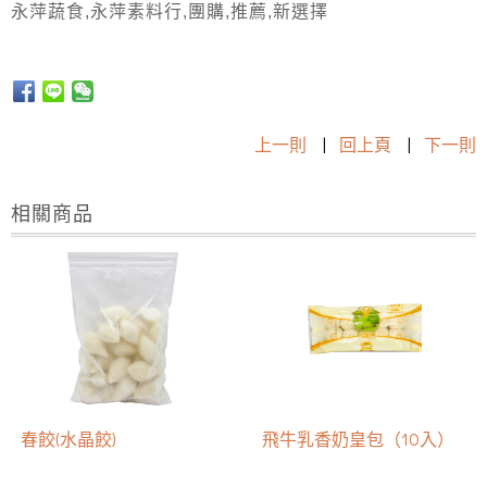
永萍蔬食,永萍素料行,團購,推薦,新選擇
上一則
|
回上頁
|
下一則
相關商品
春餃(水晶餃)
飛牛乳香奶皇包（10入）