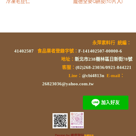
冷凍毛豆仁
龐德全麥Q餅皮(10片入)
永萍素料行
統編
：
41402507
食品業者登錄字號
：
F-141402507-00000-6
地址：
新北市238樹林區日新街78號
客服：
(02)268-23036/0921-844221
L
ine：
@cbi4813n
E-mail：
26823036@yahoo.com.tw
Design by:維度架站
版權所有.