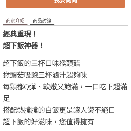
商家介紹
商品討論
經典重現！
超下飯神器！
超下飯的三杯口味
猴頭菇
猴頭菇吸飽三杯滷汁超夠味
每顆都Q彈、軟嫩又飽滿，
一口吃下超滿
足
搭配熱騰騰的白飯更是讓人讚不絕口
超下飯的好滋味，您值得擁有