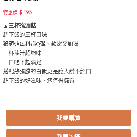
$ 195
特惠價
▲三杯猴頭菇
超下飯的三杯口味
猴頭菇每科都Q彈、軟嫩又飽滿
三杯滷汁超夠味
一口吃下超滿足
搭配熱騰騰的白飯更是讓人讚不絕口
超下飯的好滋味，您值得擁有
我要購買
我要詢問