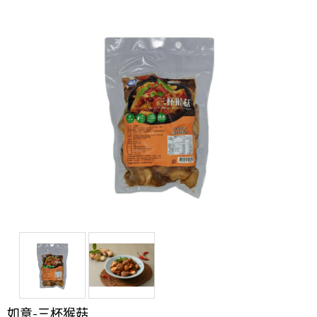
如意-三杯猴菇