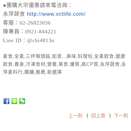
●
團購大宗優惠請來電洽詢：
永萍蔬食
http://www.vctlife.com/
客服：02-26823036
陳專員：0921-844221
Line ID：@cbi4813n
素食,全素,三杯猴頭菇,如意, ,美味,料理包,全素飲食,健康
飲食,養身,冷凍食材,營養,美食,優質,高CP質,永萍蔬食,永
萍素料行,團購,推薦,新選擇
上一則
|
回上頁
|
下一則