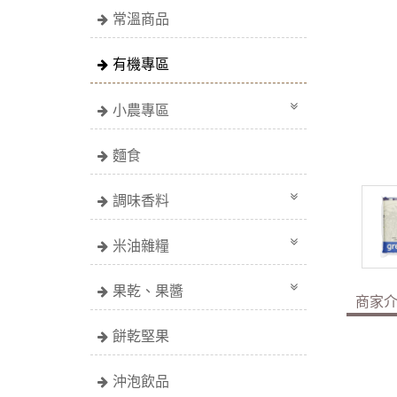
常溫商品
有機專區
小農專區
麵食
調味香料
米油雜糧
果乾、果醬
商家
餅乾堅果
沖泡飲品