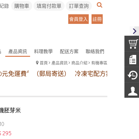
紀錄
購物車
填寫付款單
訂單查詢
會員登入
註冊
品
產品資訊
料理教學
配送方案
聯絡我們
首頁
產品資訊
商品介紹
有機專區
運費〞（郵局寄送）
冷凍宅配方案:【本島地區】1~1
機胚芽米
10
$ 295