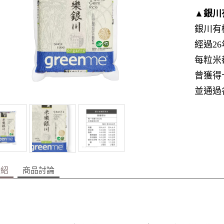
▲銀川
銀川有
經過2
每粒米
曾獲得
並通過
介紹
商品討論