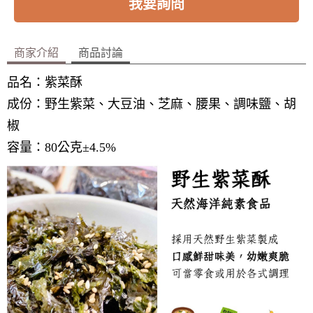
我要詢問
商家介紹
商品討論
品名：紫菜酥
成份：野生紫菜、大豆油、芝麻、腰果、調味鹽、胡
椒
容量：80公克±4.5%