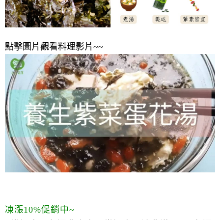
點擊圖片觀看料理影片~~
凍漲10%促銷中~