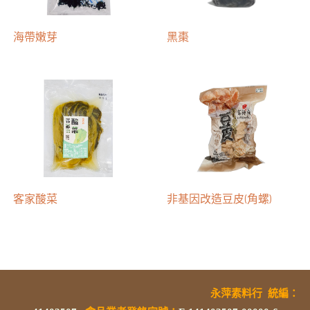
海帶嫩芽
黑棗
客家酸菜
非基因改造豆皮(角螺)
永萍素料行
統編
：