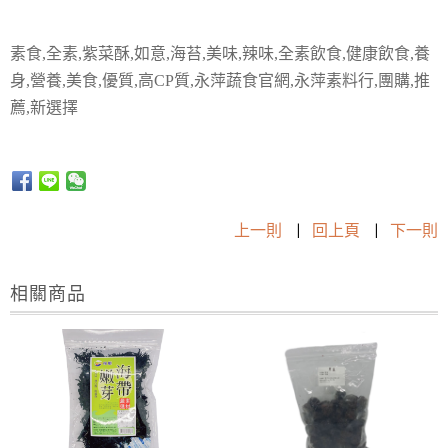
素食,全素,紫菜酥,如意,海苔,美味,辣味,全素飲食,健康飲食,養
身,營養,美食,優質,高CP質,永萍蔬食官網,永萍素料行,團購,推
薦,新選擇
上一則
|
回上頁
|
下一則
相關商品