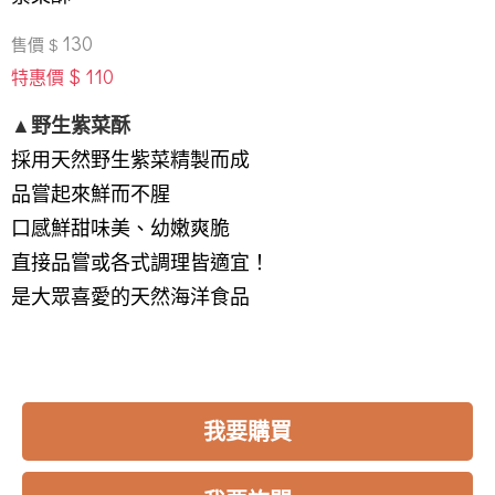
130
售價 $
$ 110
特惠價
▲野生紫菜酥
採用天然野生紫菜精製而成
品嘗起來鮮而不腥
口感鮮甜味美、幼嫩爽脆
直接品嘗或各式調理皆適宜！
是大眾喜愛的天然海洋食品
我要購買