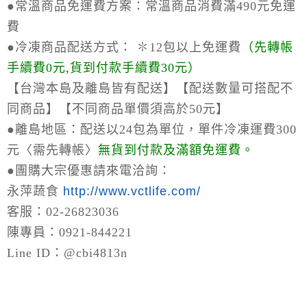
●常溫商品免運費方案：
常溫商品消費滿490元免運
費
●冷凍商品配送方式：
✽12包以上免運費
（
先轉帳
手續費0元,貨到付款手續費30元）
【台灣本島及離島皆有配送】【配送數量可搭配不
同商品】【不同商品單價須高於50元】
●離島地區：
配送以24包為單位，單件冷凍運費300
元〈需先轉帳〉
無貨到付款及滿額免運費。
●
團購大宗優惠請來電洽詢：
永萍蔬食
http://www.vctlife.com/
客服：02-26823036
陳專員：0921-844221
Line ID：@cbi4813n