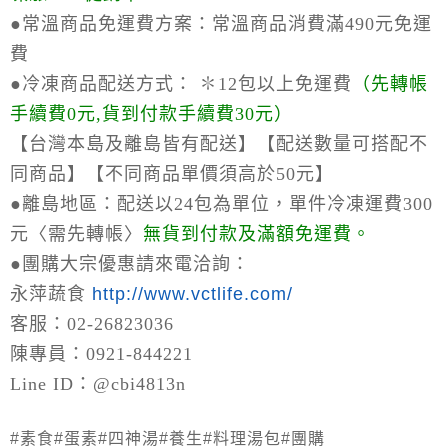
●常溫商品免運費方案：
常溫商品消費滿490元免運
費
●冷凍商品配送方式：
✽12包以上免運費
（
先轉帳
手續費0元,貨到付款手續費30元）
【台灣本島及離島皆有配送】【配送數量可搭配不
同商品】【不同商品單價須高於50元】
●離島地區：
配送以24包為單位，單件冷凍運費300
元〈需先轉帳〉
無貨到付款及滿額免運費。
●
團購大宗優惠請來電洽詢：
永萍蔬食
http://www.vctlife.com/
客服：02-26823036
陳專員：0921-844221
Line ID：@cbi4813n
#素食#蛋素#四神湯#養生#料理湯包#團購