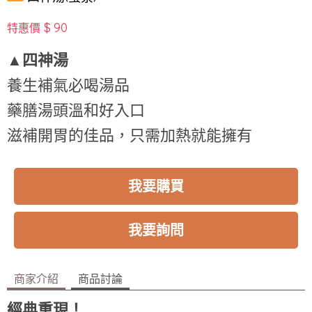
$ 90
特惠價
▲四神湯
養生補氣必喝湯品
藥膳湯頭溫和好入口
滋補開胃的佳品，只需加熱就能擁有
我要購買
我要詢問
商家介紹
商品討論
經典重現！