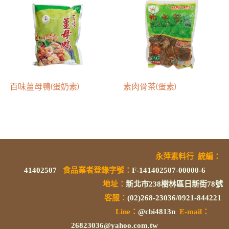
百味薑母鴨(蛋奶素)
素肉骨茶(蛋素)
永萍素料行
統編
：
41402507
食品業者登錄字號
：
F-141402507-00000-6
地址：
新北市238樹林區日新街78號
客服：
(02)268-23036/0921-844221
L
ine：
@cbi4813n
E-mail：
26823036@yahoo.com.tw