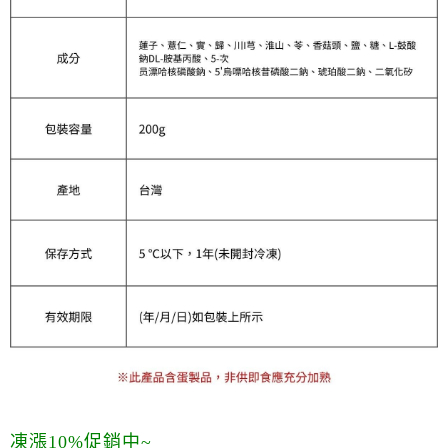
凍漲10%促銷中~