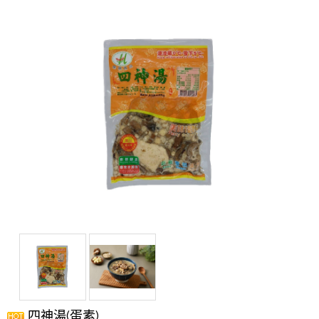
四神湯(蛋素)