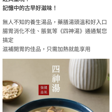
記憶中的古早好滋味！
無人不知的養生湯品，藥膳湯頭溫和好入口
腸胃消化不佳、脹氣等《四神湯》通通幫您
搞定
滋補開胃的佳品，只需加熱就能享用