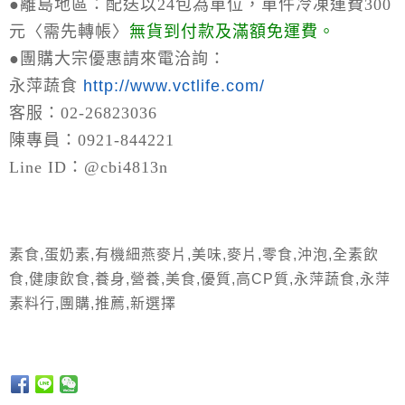
●離島地區：
配送以24包為單位，單件冷凍運費300
元〈需先轉帳〉
無貨到付款及滿額免運費。
●
團購大宗優惠請來電洽詢：
永萍蔬食
http://www.vctlife.com/
客服：02-26823036
陳專員：0921-844221
Line ID：@cbi4813n
素食,蛋奶素,有機細燕麥片,美味,麥片,零食,沖泡,全素飲
食,健康飲食,養身,營養,美食,優質,高CP質,永萍蔬食,永萍
素料行,團購,推薦,新選擇