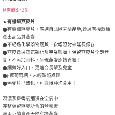
$ 135
特惠價
▲有機細燕麥片
有機細燕麥片，嚴選自北歐芬蘭產地,透過有機栽種
⬤
產出高品質燕麥
不經過化學藥物薰蒸、食輻照射來延長保存
⬤
燕麥透過蒸氣熟化及專業輾壓，保留燕麥片全榖營
⬤
養，不添加香料，呈現燕麥原始香氣！
細薄好入口，更適合長輩及兒童
⬤
β聚葡萄糖，未經輻照處理
⬤
燕麥片已熟化，可直接沖泡食用！
⬤
濃濃燕麥香氣瀰漫在空氣中
完整保留燕麥所含的營養素
選用芬蘭自產天然有機燕麥