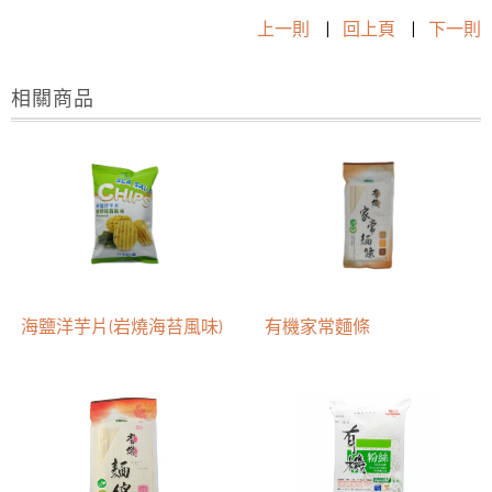
上一則
|
回上頁
|
下一則
相關商品
海鹽洋芋片(岩燒海苔風味)
有機家常麵條