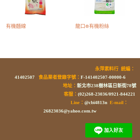
有機麵線
龍口®有機粉絲
永萍素料行
統編
：
41402507
食品業者登錄字號
：
F-141402507-00000-6
地址：
新北市238樹林區日新街78號
客服：
(02)268-23036/0921-844221
L
ine：
@cbi4813n
E-mail：
26823036@yahoo.com.tw