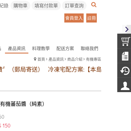
紀錄
購物車
填寫付款單
訂單查詢
會員登入
註冊
品
產品資訊
料理教學
配送方案
聯絡我們
首頁
產品資訊
商品介紹
有機專區
局寄送）
冷凍宅配方案:【本島地區】1~11包冷凍運費
 有機蕃茄醬（純素）
60
$ 150