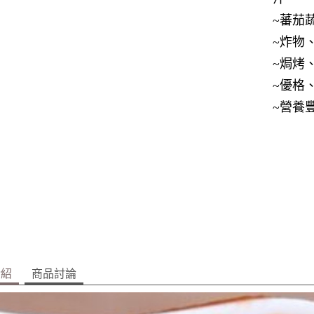
~蕃茄
~炸物
~焗烤
~優格
~營養
介紹
商品討論