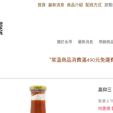
首頁
最新消息
商品介紹
配送方式
瀏覽
關於永萍
最新消息
熱銷商
〝常溫商品消費滿490元免運費〞（郵
高仰三
1
售價 $
特惠價