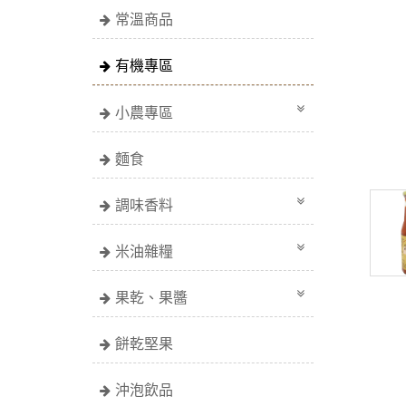
常溫商品
有機專區
小農專區
麵食
調味香料
米油雜糧
果乾、果醬
餅乾堅果
沖泡飲品