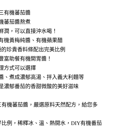
三有機蕃茄醬
機蕃茄醬熬煮
鮮潤，可以直接沖水喝！
有機黃梅純醬、有機蘋果醋
種的珍貴香料條配出完美比例
豐富助餐有機開胃醬！
理方式可以選擇
醬、煮成濃郁高湯、拌入義大利麵等
是濃郁番茄的香甜微酸的美好滋味
三有機蕃茄醬，嚴選原料天然配方，給您多
好比例，稀釋冰、溫、熱開水，DIY有機番茄