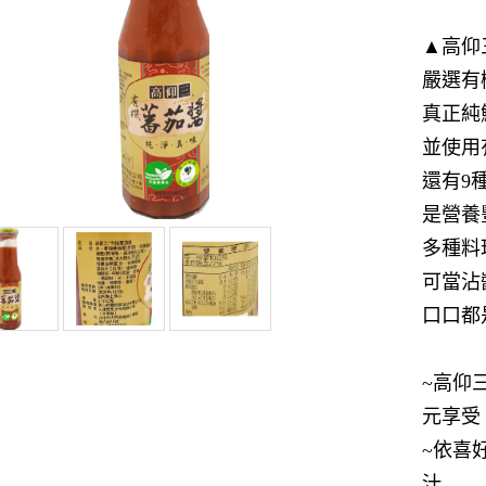
▲高仰
嚴選有
真正純
並使用
還有9
是營養
多種料
可當沾
口口都
~高仰
元享受
~依喜
汁